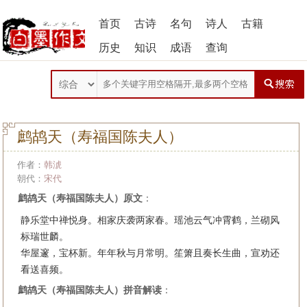
首页
古诗
名句
诗人
古籍
历史
知识
成语
查询
鹧鸪天（寿福国陈夫人）
作者：
韩淲
朝代：
宋代
鹧鸪天（寿福国陈夫人）原文
：
静乐堂中禅悦身。相家庆袭两家春。瑶池云气冲霄鹤，兰砌风
标瑞世麟。
华屋邃，宝杯新。年年秋与月常明。笙箫且奏长生曲，宣劝还
看送喜频。
鹧鸪天（寿福国陈夫人）拼音解读
：