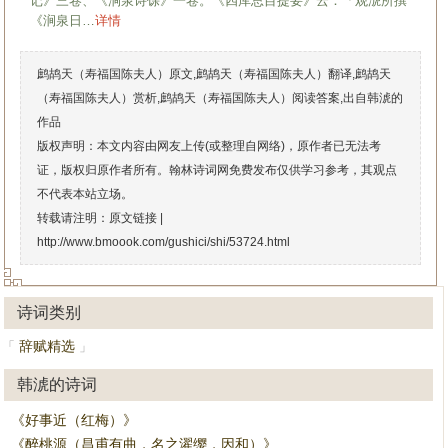
记》三卷、《涧泉诗馀》一卷。《四库总目提要》云：「观淲所撰
《涧泉日…
详情
鹧鸪天（寿福国陈夫人）原文,鹧鸪天（寿福国陈夫人）翻译,鹧鸪天
（寿福国陈夫人）赏析,鹧鸪天（寿福国陈夫人）阅读答案,出自韩淲的
作品
版权声明：本文内容由网友上传(或整理自网络)，原作者已无法考
证，版权归原作者所有。翰林诗词网免费发布仅供学习参考，其观点
不代表本站立场。
转载请注明：原文链接 |
http://www.bmoook.com/gushici/shi/53724.html
诗词类别
辞赋精选
「
」
韩淲的诗词
《好事近（红梅）》
《醉桃源（昌甫有曲，名之濯缨，因和）》