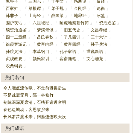
鬼谷子
三国志
千字文
伤寒论
反经
「
」
「
」
「
」
「
」
「
」
百家姓
菜根谭
弟子规
金刚经
论衡
「
」
「
」
「
」
「
」
「
」
韩非子
山海经
战国策
地藏经
冰鉴
「
」
「
」
「
」
「
」
「
」
围炉夜话
六祖坛经
睡虎地秦墓竹简
资治通鉴
「
」
「
」
「
」
「
」
续资治通鉴
梦溪笔谈
旧五代史
文昌孝经
「
」
「
」
「
」
「
」
四十二章经
吕氏春秋
了凡四训
三十六计
「
」
「
」
「
」
「
」
徐霞客游记
黄帝内经
黄帝四经
孙子兵法
「
」
「
」
「
」
「
」
孙膑兵法
本草纲目
孔子家语
世说新语
「
」
「
」
「
」
「
」
贞观政要
颜氏家训
容斋随笔
文心雕龙
「
」
「
」
「
」
「
」
农桑辑要
「
」
热门名句
今人嗤点流传赋，不觉前贤畏后生
不是诚斋无月，隔一林修竹
别院深深夏席清，石榴开遍透帘明
春色边城动，客思故乡来
长风萧萧渡水来，归雁连连映天没
热门成语