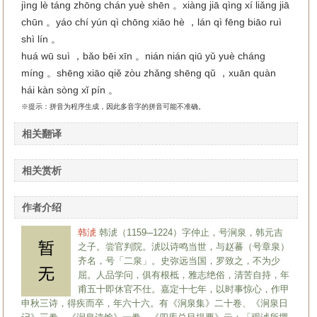
jìng lè táng zhōng chán yuè shēn 。xiàng jiā qìng xí liǎng jiā
chūn 。yáo chí yún qì chōng xiāo hè ，lán qì fēng biāo ruì
shì lín 。
huá wū suì ，bǎo bēi xīn 。nián nián qiū yǔ yuè cháng
míng 。shēng xiāo qiě zòu zhǎng shēng qǔ ，xuān quàn
hái kàn sòng xǐ pín 。
※提示：拼音为程序生成，因此多音字的拼音可能不准确。
相关翻译
相关赏析
作者介绍
韩淲
韩淲（1159─1224）字仲止，号涧泉，韩元吉
之子。尝官判院。淲以诗鸣当世，与赵蕃（号章泉）
齐名，号「二泉」。史弥远当国，罗致之，不为少
屈。人品学问，俱有根柢，雅志绝俗，清苦自持，年
甫五十即休官不仕。嘉定十七年，以时事惊心，作甲
申秋三诗，得疾而卒，年六十六。有《涧泉集》二十卷、《涧泉日