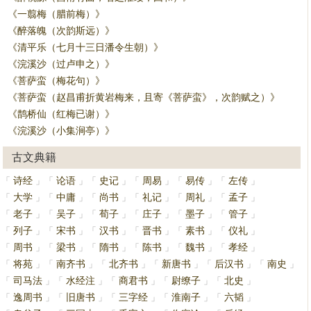
《一翦梅（腊前梅）》
《醉落魄（次韵斯远）》
《清平乐（七月十三日潘令生朝）》
《浣溪沙（过卢申之）》
《菩萨蛮（梅花句）》
《菩萨蛮（赵昌甫折黄岩梅来，且寄《菩萨蛮》，次韵赋之）》
《鹊桥仙（红梅已谢）》
《浣溪沙（小集涧亭）》
古文典籍
诗经
论语
史记
周易
易传
左传
「
」
「
」
「
」
「
」
「
」
「
」
大学
中庸
尚书
礼记
周礼
孟子
「
」
「
」
「
」
「
」
「
」
「
」
老子
吴子
荀子
庄子
墨子
管子
「
」
「
」
「
」
「
」
「
」
「
」
列子
宋书
汉书
晋书
素书
仪礼
「
」
「
」
「
」
「
」
「
」
「
」
周书
梁书
隋书
陈书
魏书
孝经
「
」
「
」
「
」
「
」
「
」
「
」
将苑
南齐书
北齐书
新唐书
后汉书
南史
「
」
「
」
「
」
「
」
「
」
「
」
司马法
水经注
商君书
尉缭子
北史
「
」
「
」
「
」
「
」
「
」
逸周书
旧唐书
三字经
淮南子
六韬
「
」
「
」
「
」
「
」
「
」