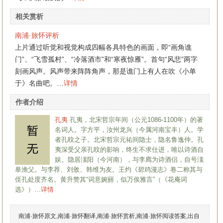
相关赏析
南浦·旅怀评析
上片通过听觉和视觉构成四幅各具特色的画面，即“画角谯
门”、“飞雪孤村”、“冷落酒市”和“寒夜惊雁”。首句“风悲”两字
刻画风声。风声带来阵阵角声，那是谯门上有人在吹《小单
于》名曲吧。…
详情
作者介绍
孔夷
孔夷，北宋哲宗年间（公元1086-1100年）的著
名词人。字方平，汝州龙兴（今属河南宝丰）人。学
者孔旼之子。北宋哲宗元祐间隐士，隐名鲁逸仲。孔
夷深受父亲孔旼的影响，终生不求仕进，唯以诗酒自
娱。隐居滍阳（今河南），与李廌为诗酒侣，自号滍
皋渔父。与李荐、刘攽、韩维为友。王灼《碧鸡漫志》卷二称其与
侄孔处度齐名。黄升赞其“词意婉丽，似万俟雅言”（《花庵词
选》）…
详情
南浦·旅怀原文,南浦·旅怀翻译,南浦·旅怀赏析,南浦·旅怀阅读答案,出自