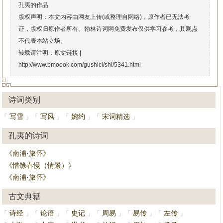
孔夷的作品
版权声明：本文内容由网友上传(或整理自网络)，原作者已无法考
证，版权归原作者所有。翰林诗词网免费发布仅供学习参考，其观点
不代表本站立场。
转载请注明：原文链接 |
http://www.bmoook.com/gushici/shi/5341.html
诗词类别
写雪
写风
婉约
宋词精选
「
」
「
」
「
」
「
」
孔夷的诗词
《南浦·旅怀》
《惜馀春慢（情景）》
《南浦·旅怀》
古文典籍
诗经
论语
史记
周易
易传
左传
「
」
「
」
「
」
「
」
「
」
「
」