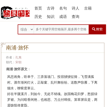
首页
古诗
名句
诗人
古籍
历史
知识
成语
查询
南浦·旅怀
作者：
孔夷
朝代：
宋朝
南浦·旅怀原文
：
风悲画角，听单于、三弄落谯门。投宿骎骎征骑，飞雪满孤
村。酒市渐闲灯火，正敲窗、乱叶舞纷纷。送数声惊雁，下离
烟水，嘹唳度寒云。
好在半胧溪月，到如今、无处不销魂。故国梅花归梦，愁损绿
罗裙。为问暗香闲艳，也相思、万点付啼痕。算翠屏应是，两
眉馀恨倚黄昏。