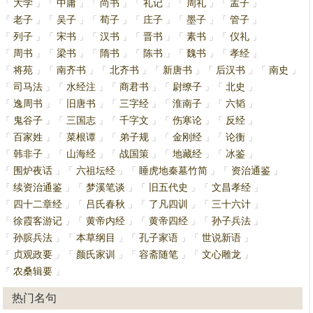
大学
中庸
尚书
礼记
周礼
孟子
「
」
「
」
「
」
「
」
「
」
「
」
老子
吴子
荀子
庄子
墨子
管子
「
」
「
」
「
」
「
」
「
」
「
」
列子
宋书
汉书
晋书
素书
仪礼
「
」
「
」
「
」
「
」
「
」
「
」
周书
梁书
隋书
陈书
魏书
孝经
「
」
「
」
「
」
「
」
「
」
「
」
将苑
南齐书
北齐书
新唐书
后汉书
南史
「
」
「
」
「
」
「
」
「
」
「
」
司马法
水经注
商君书
尉缭子
北史
「
」
「
」
「
」
「
」
「
」
逸周书
旧唐书
三字经
淮南子
六韬
「
」
「
」
「
」
「
」
「
」
鬼谷子
三国志
千字文
伤寒论
反经
「
」
「
」
「
」
「
」
「
」
百家姓
菜根谭
弟子规
金刚经
论衡
「
」
「
」
「
」
「
」
「
」
韩非子
山海经
战国策
地藏经
冰鉴
「
」
「
」
「
」
「
」
「
」
围炉夜话
六祖坛经
睡虎地秦墓竹简
资治通鉴
「
」
「
」
「
」
「
」
续资治通鉴
梦溪笔谈
旧五代史
文昌孝经
「
」
「
」
「
」
「
」
四十二章经
吕氏春秋
了凡四训
三十六计
「
」
「
」
「
」
「
」
徐霞客游记
黄帝内经
黄帝四经
孙子兵法
「
」
「
」
「
」
「
」
孙膑兵法
本草纲目
孔子家语
世说新语
「
」
「
」
「
」
「
」
贞观政要
颜氏家训
容斋随笔
文心雕龙
「
」
「
」
「
」
「
」
农桑辑要
「
」
热门名句