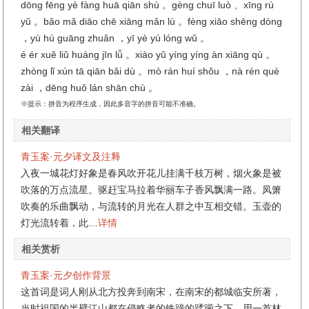
dōng fēng yè fàng huā qiān shù 。gèng chuī luò 、xīng rú
yǔ 。bǎo mǎ diāo chē xiāng mǎn lù 。fèng xiāo shēng dòng
，yù hú guāng zhuǎn ，yī yè yú lóng wǔ 。
é ér xuě liǔ huáng jīn lǚ 。xiào yǔ yíng yíng àn xiāng qù 。
zhòng lǐ xún tā qiān bǎi dù 。mò rán huí shǒu ，nà rén què
zài ，dēng huǒ lán shān chù 。
※提示：拼音为程序生成，因此多音字的拼音可能不准确。
相关翻译
青玉案·元夕译文及注释
入夜一城花灯好象是春风吹开花儿挂满千枝万树，烟火象是被
吹落的万点流星。驱赶宝马拉着华丽车子香风飘满一路。凤箫
吹奏的乐曲飘动，与流转的月光在人群之中互相交错。玉壶的
灯光流转着，此…
详情
相关赏析
青玉案·元夕创作背景
这首词是词人刚从北方投奔到南宋，在南宋的都城临安所著，
当时祖国的半壁江山都在侵略者的铁蹄的蹂躏之下，用一首林