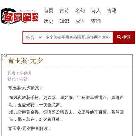
首页
古诗
名句
诗人
古籍
历史
知识
成语
查询
青玉案·元夕
作者：
辛弃疾
朝代：
清朝
青玉案·元夕原文
：
东风夜放花千树。更吹落、星如雨。宝马雕车香满路。凤箫声
动，玉壶光转，一夜鱼龙舞。
蛾儿雪柳黄金缕。笑语盈盈暗香去。众里寻他千百度。蓦然回
首，那人却在，灯火阑珊处。
青玉案·元夕拼音解读
：