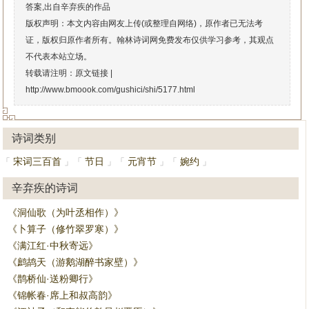
答案,出自辛弃疾的作品
版权声明：本文内容由网友上传(或整理自网络)，原作者已无法考
证，版权归原作者所有。翰林诗词网免费发布仅供学习参考，其观点
不代表本站立场。
转载请注明：原文链接 |
http://www.bmoook.com/gushici/shi/5177.html
诗词类别
宋词三百首
节日
元宵节
婉约
「
」
「
」
「
」
「
」
辛弃疾的诗词
《洞仙歌（为叶丞相作）》
《卜算子（修竹翠罗寒）》
《满江红·中秋寄远》
《鹧鸪天（游鹅湖醉书家壁）》
《鹊桥仙·送粉卿行》
《锦帐春·席上和叔高韵》