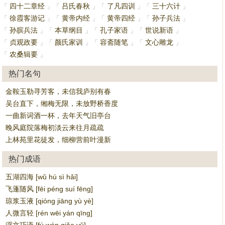
四十二章经
吕氏春秋
了凡四训
三十六计
「
」
「
」
「
」
「
」
徐霞客游记
黄帝内经
黄帝四经
孙子兵法
「
」
「
」
「
」
「
」
孙膑兵法
本草纲目
孔子家语
世说新语
「
」
「
」
「
」
「
」
贞观政要
颜氏家训
容斋随笔
文心雕龙
「
」
「
」
「
」
「
」
农桑辑要
「
」
热门名句
金鞍玉勒寻芳客，未信我庐别有春
吴台直下，缃梅无限，未放野桥香度
一曲新词酒一杯，去年天气旧亭台
晚风庭院落梅初淡云来往月疏疏
上林苑里花徒发，细柳营前叶漫新
热门成语
五湖四海 [wǔ hú sì hǎi]
飞蓬随风 [fēi péng suí fēng]
琼浆玉液 [qióng jiāng yù yè]
人微言轻 [rén wēi yán qīng]