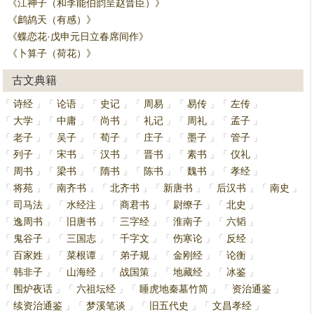
《江神子（和李能伯韵呈赵晋臣）》
《鹧鸪天（有感）》
《蝶恋花·戊申元日立春席间作》
《卜算子（荷花）》
古文典籍
诗经
论语
史记
周易
易传
左传
「
」
「
」
「
」
「
」
「
」
「
」
大学
中庸
尚书
礼记
周礼
孟子
「
」
「
」
「
」
「
」
「
」
「
」
老子
吴子
荀子
庄子
墨子
管子
「
」
「
」
「
」
「
」
「
」
「
」
列子
宋书
汉书
晋书
素书
仪礼
「
」
「
」
「
」
「
」
「
」
「
」
周书
梁书
隋书
陈书
魏书
孝经
「
」
「
」
「
」
「
」
「
」
「
」
将苑
南齐书
北齐书
新唐书
后汉书
南史
「
」
「
」
「
」
「
」
「
」
「
」
司马法
水经注
商君书
尉缭子
北史
「
」
「
」
「
」
「
」
「
」
逸周书
旧唐书
三字经
淮南子
六韬
「
」
「
」
「
」
「
」
「
」
鬼谷子
三国志
千字文
伤寒论
反经
「
」
「
」
「
」
「
」
「
」
百家姓
菜根谭
弟子规
金刚经
论衡
「
」
「
」
「
」
「
」
「
」
韩非子
山海经
战国策
地藏经
冰鉴
「
」
「
」
「
」
「
」
「
」
围炉夜话
六祖坛经
睡虎地秦墓竹简
资治通鉴
「
」
「
」
「
」
「
」
续资治通鉴
梦溪笔谈
旧五代史
文昌孝经
「
」
「
」
「
」
「
」