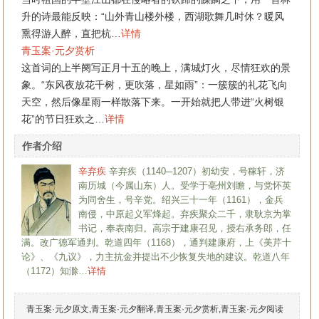
升的诗最能反映：“山外青山楼外楼，西湖歌舞几时休？暖风
熏得游人醉，直把杭…
详情
青玉案·元夕赏析
这首词的上半阕写正月十五的晚上，满城灯火，尽情狂欢的景
象。“东风夜放花千树，更吹落，星如雨”：一簇簇的礼花飞向
天空，然后像星雨一样散落下来。一开始就把人带进“火树银
花”的节日狂欢之…
详情
作者介绍
辛弃疾
辛弃疾（1140─1207）初幼安，号稼轩，济
南历城（今属山东）人。受学于亳州刘瞻，与党怀英
为同舍生，号辛党。绍兴三十一年（1161），金兵
南侵，中原起义军烽起。弃疾聚众二千，隶耿京为掌
书记，奉表南归。高宗于建康召见，授右承务郎，任
满。改广德军通判。乾道四年（1168），通判建康府，上《美芹十
论》、《九议》，力主抗金并提出不少恢复失地的建议。乾道八年
（1172）知滁…
详情
青玉案·元夕原文,青玉案·元夕翻译,青玉案·元夕赏析,青玉案·元夕阅读