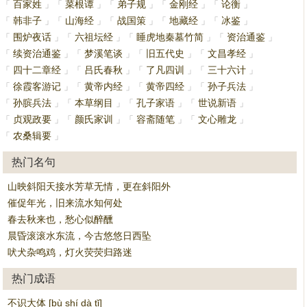
百家姓
菜根谭
弟子规
金刚经
论衡
「
」
「
」
「
」
「
」
「
」
韩非子
山海经
战国策
地藏经
冰鉴
「
」
「
」
「
」
「
」
「
」
围炉夜话
六祖坛经
睡虎地秦墓竹简
资治通鉴
「
」
「
」
「
」
「
」
续资治通鉴
梦溪笔谈
旧五代史
文昌孝经
「
」
「
」
「
」
「
」
四十二章经
吕氏春秋
了凡四训
三十六计
「
」
「
」
「
」
「
」
徐霞客游记
黄帝内经
黄帝四经
孙子兵法
「
」
「
」
「
」
「
」
孙膑兵法
本草纲目
孔子家语
世说新语
「
」
「
」
「
」
「
」
贞观政要
颜氏家训
容斋随笔
文心雕龙
「
」
「
」
「
」
「
」
农桑辑要
「
」
热门名句
山映斜阳天接水芳草无情，更在斜阳外
催促年光，旧来流水知何处
春去秋来也，愁心似醉醺
晨昏滚滚水东流，今古悠悠日西坠
吠犬杂鸣鸡，灯火荧荧归路迷
热门成语
不识大体 [bù shí dà tǐ]