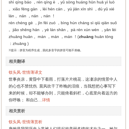
shì qíng báo ，rén qíng è ，yǔ sòng huáng hūn huā yì luò
。xiǎo fēng gàn ，lèi hén cán 。yù jiān xīn shì ，dú yǔ xié
lán 。nán ，nán ，nán ！
rén chéng gè ，jīn fēi zuó ，bìng hún cháng sì qiū qiān suǒ
。jiǎo shēng hán ，yè lán shān 。pà rén xún wèn ，yān lèi
zhuāng huān 。mán ，mán ，mán ！(
zhuāng
huān tōng
：zhuāng )
※提示：拼音为程序生成，因此多音字的拼音可能不准确。
相关翻译
钗头凤·世情薄译文
世事炎凉，黄昏中下着雨，打落片片桃花，这凄凉的情景中人
的心也不禁忧伤. 晨风吹干了昨晚的泪痕，当我想把心事写下
来的时候，却不能够办到，只能倚着斜栏，心底里向着远方的
你呼唤； 和自己…
详情
相关赏析
钗头凤·世情薄赏析
唐婉是我国历史上常被人们提起的美丽多情的才女之一。她与