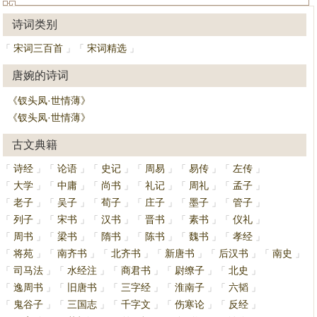
诗词类别
宋词三百首
宋词精选
「
」
「
」
唐婉的诗词
《钗头凤·世情薄》
《钗头凤·世情薄》
古文典籍
诗经
论语
史记
周易
易传
左传
「
」
「
」
「
」
「
」
「
」
「
」
大学
中庸
尚书
礼记
周礼
孟子
「
」
「
」
「
」
「
」
「
」
「
」
老子
吴子
荀子
庄子
墨子
管子
「
」
「
」
「
」
「
」
「
」
「
」
列子
宋书
汉书
晋书
素书
仪礼
「
」
「
」
「
」
「
」
「
」
「
」
周书
梁书
隋书
陈书
魏书
孝经
「
」
「
」
「
」
「
」
「
」
「
」
将苑
南齐书
北齐书
新唐书
后汉书
南史
「
」
「
」
「
」
「
」
「
」
「
」
司马法
水经注
商君书
尉缭子
北史
「
」
「
」
「
」
「
」
「
」
逸周书
旧唐书
三字经
淮南子
六韬
「
」
「
」
「
」
「
」
「
」
鬼谷子
三国志
千字文
伤寒论
反经
「
」
「
」
「
」
「
」
「
」