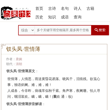
首页
古诗
名句
诗人
古籍
历史
知识
成语
查询
钗头凤·世情薄
作者：
唐婉
朝代：
清朝
钗头凤·世情薄原文
：
世情薄，人情恶，雨送黄昏花易落。晓风干，泪痕残。欲笺心
事，独语斜阑。难，难，难！
人成各，今非昨，病魂常似秋千索。角声寒，夜阑珊。怕人寻
问，咽泪装欢。瞒，瞒，瞒！(
装
欢 通：妆)
钗头凤·世情薄拼音解读
：