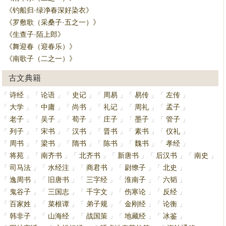
《钓船归·绿净春深好染衣》
《罗敷歌（采桑子·五之一）》
《生查子·陌上郎》
《舞迎春（迎春乐）》
《南歌子（二之一）》
古文典籍
诗经
论语
史记
周易
易传
左传
「
」
「
」
「
」
「
」
「
」
「
」
大学
中庸
尚书
礼记
周礼
孟子
「
」
「
」
「
」
「
」
「
」
「
」
老子
吴子
荀子
庄子
墨子
管子
「
」
「
」
「
」
「
」
「
」
「
」
列子
宋书
汉书
晋书
素书
仪礼
「
」
「
」
「
」
「
」
「
」
「
」
周书
梁书
隋书
陈书
魏书
孝经
「
」
「
」
「
」
「
」
「
」
「
」
将苑
南齐书
北齐书
新唐书
后汉书
南史
「
」
「
」
「
」
「
」
「
」
「
」
司马法
水经注
商君书
尉缭子
北史
「
」
「
」
「
」
「
」
「
」
逸周书
旧唐书
三字经
淮南子
六韬
「
」
「
」
「
」
「
」
「
」
鬼谷子
三国志
千字文
伤寒论
反经
「
」
「
」
「
」
「
」
「
」
百家姓
菜根谭
弟子规
金刚经
论衡
「
」
「
」
「
」
「
」
「
」
韩非子
山海经
战国策
地藏经
冰鉴
「
」
「
」
「
」
「
」
「
」