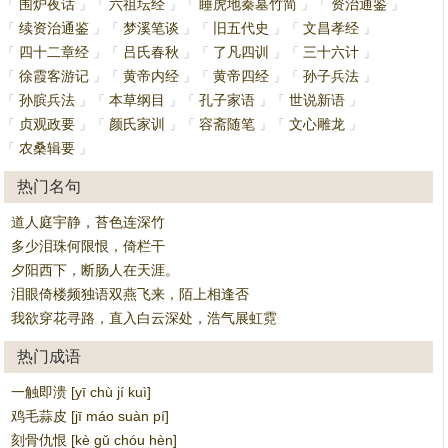
围炉夜话
六祖坛经
睡虎地秦墓竹简
资治通鉴
「
」
「
」
「
」
「
」
续资治通鉴
梦溪笔谈
旧五代史
文昌孝经
「
」
「
」
「
」
「
」
四十二章经
吕氏春秋
了凡四训
三十六计
「
」
「
」
「
」
「
」
徐霞客游记
黄帝内经
黄帝四经
孙子兵法
「
」
「
」
「
」
「
」
孙膑兵法
本草纲目
孔子家语
世说新语
「
」
「
」
「
」
「
」
贞观政要
颜氏家训
容斋随笔
文心雕龙
「
」
「
」
「
」
「
」
农桑辑要
「
」
热门名句
道人庭宇静，苔色连深竹
多少泪珠何限恨，倚栏干
夕阳西下，断肠人在天涯。
泪眼倚楼频独语双燕飞来，陌上相逢否
我欲穿花寻路，直入白云深处，浩气展虹霓
热门成语
一触即溃 [yī chù jí kuì]
鸡毛蒜皮 [jī máo suàn pí]
刻骨仇恨 [kè gǔ chóu hèn]