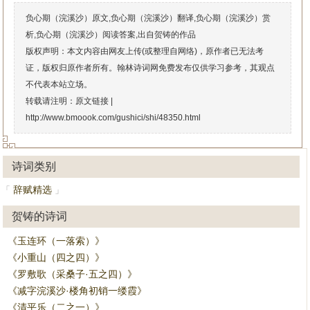
负心期（浣溪沙）原文,负心期（浣溪沙）翻译,负心期（浣溪沙）赏
析,负心期（浣溪沙）阅读答案,出自贺铸的作品
版权声明：本文内容由网友上传(或整理自网络)，原作者已无法考
证，版权归原作者所有。翰林诗词网免费发布仅供学习参考，其观点
不代表本站立场。
转载请注明：原文链接 |
http://www.bmoook.com/gushici/shi/48350.html
诗词类别
辞赋精选
「
」
贺铸的诗词
《玉连环（一落索）》
《小重山（四之四）》
《罗敷歌（采桑子·五之四）》
《减字浣溪沙·楼角初销一缕霞》
《清平乐（二之一）》