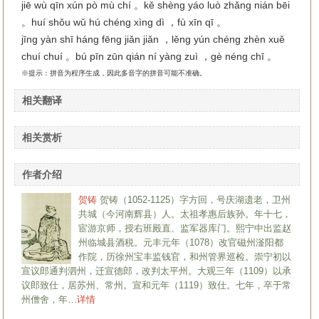
jiē wù qīn xún pò mù chí 。kě shèng yáo luò zhǎng nián bēi
。huí shǒu wǔ hú chéng xìng dì ，fù xīn qī 。
jīng yàn shī háng fēng jiǎn jiǎn ，lěng yún chéng zhèn xuě
chuí chuí 。bú pīn zūn qián ní yàng zuì ，gè néng chī 。
※提示：拼音为程序生成，因此多音字的拼音可能不准确。
相关翻译
相关赏析
作者介绍
贺铸
贺铸（1052-1125）字方回，号庆湖遗老，卫州
共城（今河南辉县）人。太祖孝惠后族孙。年十七，
宦游京师，授右班殿直、监军器库门。熙宁中出监赵
州临城县酒税。元丰元年（1078）改官磁州滏阳都
作院，历徐州宝丰监钱官，和州管界巡检。崇宁初以
宣议郎通判泗州，迁宣德郎，改判太平州。大观三年（1109）以承
议郎致仕，居苏州、常州。宣和元年（1119）致仕。七年，卒于常
州僧舍，年…
详情