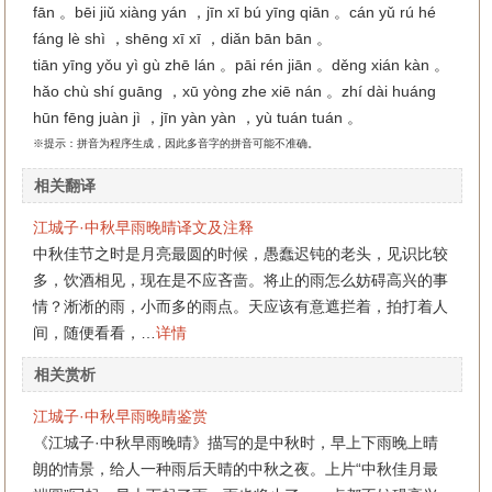
fān 。bēi jiǔ xiàng yán ，jīn xī bú yīng qiān 。cán yǔ rú hé
fáng lè shì ，shēng xī xī ，diǎn bān bān 。
tiān yīng yǒu yì gù zhē lán 。pāi rén jiān 。děng xián kàn 。
hǎo chù shí guāng ，xū yòng zhe xiē nán 。zhí dài huáng
hūn fēng juàn jì ，jīn yàn yàn ，yù tuán tuán 。
※提示：拼音为程序生成，因此多音字的拼音可能不准确。
相关翻译
江城子·中秋早雨晚晴译文及注释
中秋佳节之时是月亮最圆的时候，愚蠢迟钝的老头，见识比较
多，饮酒相见，现在是不应吝啬。将止的雨怎么妨碍高兴的事
情？淅淅的雨，小而多的雨点。天应该有意遮拦着，拍打着人
间，随便看看，…
详情
相关赏析
江城子·中秋早雨晚晴鉴赏
《江城子·中秋早雨晚晴》描写的是中秋时，早上下雨晚上晴
朗的情景，给人一种雨后天晴的中秋之夜。上片“中秋佳月最