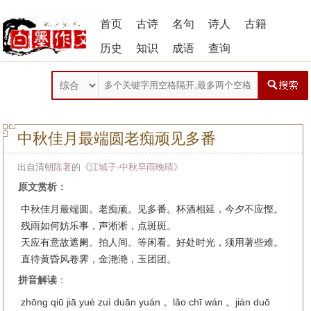
首页
古诗
名句
诗人
古籍
历史
知识
成语
查询
中秋佳月最端圆老痴顽见多番
出自清朝
陈著
的《
江城子·中秋早雨晚晴
》
原文赏析：
中秋佳月最端圆。老痴顽。见多番。杯酒相延，今夕不应慳。
残雨如何妨乐事，声淅淅，点斑斑。
天应有意故遮阑。拍人间。等闲看。好处时光，须用著些难。
直待黄昏风卷霁，金滟滟，玉团团。
拼音解读
：
zhōng qiū jiā yuè zuì duān yuán 。lǎo chī wán 。jiàn duō