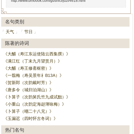
http://www.bmoook.com/gushici/juzi/4618.html
名句类别
天气
节日
「
」
「
」
陈著的诗词
《大酺（寿江东运使陆云西集撰）》
《满江红（丁未九月望赏月）》
《大酺（寿王修斋枢密）》
《一翦梅（寿吴景年礻B13A）》
《贺新郎（次韵戴时芳）》
《唐多令（城归泊湖山）》
《卜算子（次韵舅氏竺九成试黜）》
《小重山（次韵定海赵簿咏梅）》
《卜算子（嘲二十八兄）》
《玉漏迟（四时怀古冬词）》
热门名句