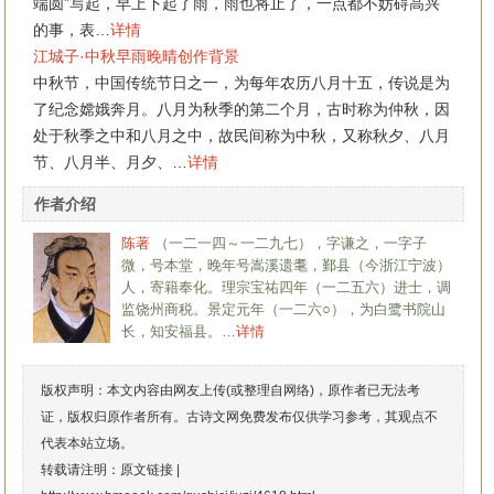
端圆”写起，早上下起了雨，雨也将止了，一点都不妨碍高兴
的事，表…
详情
江城子·中秋早雨晚晴创作背景
中秋节，中国传统节日之一，为每年农历八月十五，传说是为
了纪念嫦娥奔月。八月为秋季的第二个月，古时称为仲秋，因
处于秋季之中和八月之中，故民间称为中秋，又称秋夕、八月
节、八月半、月夕、…
详情
作者介绍
陈著
（一二一四～一二九七），字谦之，一字子
微，号本堂，晚年号嵩溪遗耄，鄞县（今浙江宁波）
人，寄籍奉化。理宗宝祐四年（一二五六）进士，调
监饶州商税。景定元年（一二六○），为白鹭书院山
长，知安福县。…
详情
版权声明：本文内容由网友上传(或整理自网络)，原作者已无法考
证，版权归原作者所有。古诗文网免费发布仅供学习参考，其观点不
代表本站立场。
转载请注明：原文链接 |