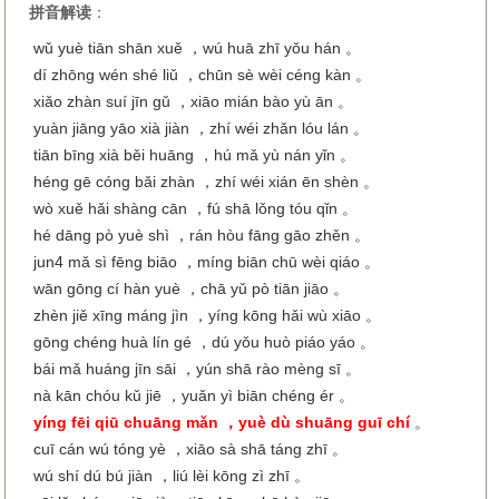
拼音解读
：
wǔ yuè tiān shān xuě ，wú huā zhī yǒu hán 。
dí zhōng wén shé liǔ ，chūn sè wèi céng kàn 。
xiǎo zhàn suí jīn gǔ ，xiāo mián bào yù ān 。
yuàn jiāng yāo xià jiàn ，zhí wéi zhǎn lóu lán 。
tiān bīng xià běi huāng ，hú mǎ yù nán yǐn 。
héng gē cóng bǎi zhàn ，zhí wéi xián ēn shèn 。
wò xuě hǎi shàng cān ，fú shā lǒng tóu qǐn 。
hé dāng pò yuè shì ，rán hòu fāng gāo zhěn 。
jun4 mǎ sì fēng biāo ，míng biān chū wèi qiáo 。
wān gōng cí hàn yuè ，chā yǔ pò tiān jiāo 。
zhèn jiě xīng máng jìn ，yíng kōng hǎi wù xiāo 。
gōng chéng huà lín gé ，dú yǒu huò piáo yáo 。
bái mǎ huáng jīn sāi ，yún shā rào mèng sī 。
nà kān chóu kǔ jiē ，yuǎn yì biān chéng ér 。
yíng fēi qiū chuāng mǎn ，yuè dù shuāng guī chí
。
cuī cán wú tóng yè ，xiāo sà shā táng zhī 。
wú shí dú bú jiàn ，liú lèi kōng zì zhī 。