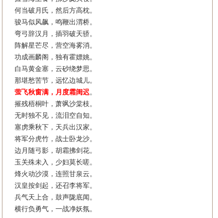
何当破月氏，然后方高枕。
骏马似风飙，鸣鞭出渭桥。
弯弓辞汉月，插羽破天骄。
阵解星芒尽，营空海雾消。
功成画麟阁，独有霍嫖姚。
白马黄金塞，云砂绕梦思。
那堪愁苦节，远忆边城儿。
萤飞秋窗满，月度霜闺迟
。
摧残梧桐叶，萧飒沙棠枝。
无时独不见，流泪空自知。
塞虏乘秋下，天兵出汉家。
将军分虎竹，战士卧龙沙。
边月随弓影，胡霜拂剑花。
玉关殊未入，少妇莫长嗟。
烽火动沙漠，连照甘泉云。
汉皇按剑起，还召李将军。
兵气天上合，鼓声陇底闻。
横行负勇气，一战净妖氛。