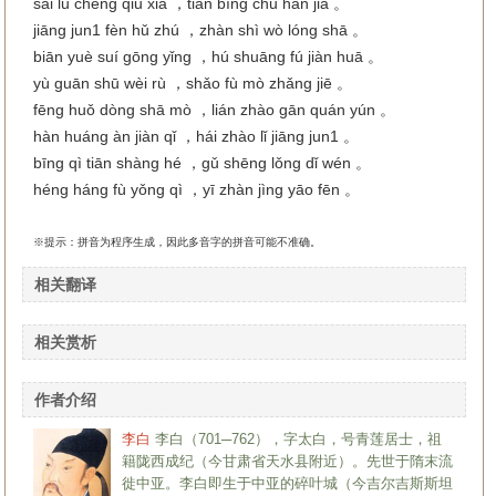
sāi lǔ chéng qiū xià ，tiān bīng chū hàn jiā 。
jiāng jun1 fèn hǔ zhú ，zhàn shì wò lóng shā 。
biān yuè suí gōng yǐng ，hú shuāng fú jiàn huā 。
yù guān shū wèi rù ，shǎo fù mò zhǎng jiē 。
fēng huǒ dòng shā mò ，lián zhào gān quán yún 。
hàn huáng àn jiàn qǐ ，hái zhào lǐ jiāng jun1 。
bīng qì tiān shàng hé ，gǔ shēng lǒng dǐ wén 。
héng háng fù yǒng qì ，yī zhàn jìng yāo fēn 。
※提示：拼音为程序生成，因此多音字的拼音可能不准确。
相关翻译
相关赏析
作者介绍
李白
李白（701─762），字太白，号青莲居士，祖
籍陇西成纪（今甘肃省天水县附近）。先世于隋末流
徙中亚。李白即生于中亚的碎叶城（今吉尔吉斯斯坦