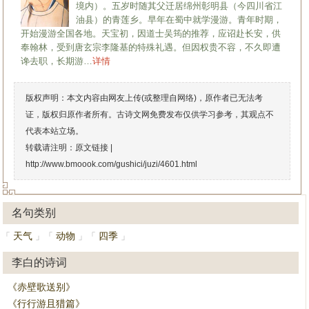
境内）。五岁时随其父迁居绵州彰明县（今四川省江
油县）的青莲乡。早年在蜀中就学漫游。青年时期，
开始漫游全国各地。天宝初，因道士吴筠的推荐，应诏赴长安，供
奉翰林，受到唐玄宗李隆基的特殊礼遇。但因权贵不容，不久即遭
谗去职，长期游…
详情
版权声明：本文内容由网友上传(或整理自网络)，原作者已无法考
证，版权归原作者所有。古诗文网免费发布仅供学习参考，其观点不
代表本站立场。
转载请注明：原文链接 |
http://www.bmoook.com/gushici/juzi/4601.html
名句类别
天气
动物
四季
「
」
「
」
「
」
李白的诗词
《赤壁歌送别》
《行行游且猎篇》