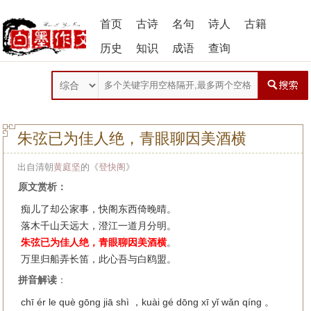
首页
古诗
名句
诗人
古籍
历史
知识
成语
查询
朱弦已为佳人绝，青眼聊因美酒横
出自清朝
黄庭坚
的《
登快阁
》
原文赏析：
痴儿了却公家事，快阁东西倚晚晴。
落木千山天远大，澄江一道月分明。
朱弦已为佳人绝，青眼聊因美酒横
。
万里归船弄长笛，此心吾与白鸥盟。
拼音解读
：
chī ér le què gōng jiā shì ，kuài gé dōng xī yǐ wǎn qíng 。