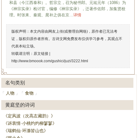
和县（今江西泰和）。哲宗立，召为秘书郎。元祐元年（1086）为
《神宗实录》检讨官，编修《神宗实录》，迁著作佐郎，加集贤校
理。时张耒、秦观、晁补之俱在京…
详情
版权声明：本文内容由网友上传(或整理自网络)，原作者已无法考
证，版权归原作者所有。古诗文网免费发布仅供学习参考，其观点不
代表本站立场。
转载请注明：原文链接 |
http://www.bmoook.com/gushici/juzi/3222.html
名句类别
人物
食物
「
」
「
」
黄庭坚的诗词
《定风波（次高左藏韵）》
《诉衷情·小桃灼灼柳鬖鬖》
《瑞鹤仙·环滁皆山也》