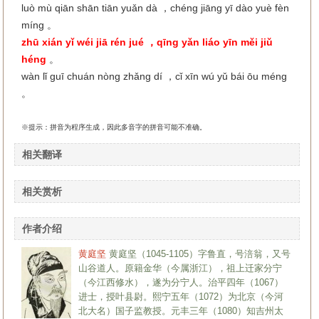
luò mù qiān shān tiān yuǎn dà ，chéng jiāng yī dào yuè fèn
míng 。
zhū xián yǐ wéi jiā rén jué ，qīng yǎn liáo yīn měi jiǔ
héng
。
wàn lǐ guī chuán nòng zhǎng dí ，cǐ xīn wú yǔ bái ōu méng
。
※提示：拼音为程序生成，因此多音字的拼音可能不准确。
相关翻译
相关赏析
作者介绍
黄庭坚
黄庭坚（1045-1105）字鲁直，号涪翁，又号
山谷道人。原籍金华（今属浙江），祖上迁家分宁
（今江西修水），遂为分宁人。治平四年（1067）
进士，授叶县尉。熙宁五年（1072）为北京（今河
北大名）国子监教授。元丰三年（1080）知吉州太