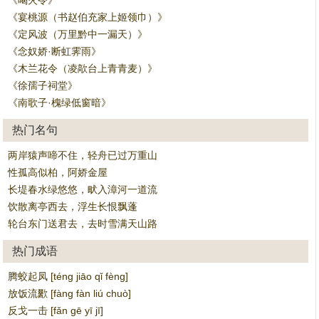
《喝火令》
《宴桃源（书赵伯充家上姬领巾）》
《定风波（万里黔中一漏天）》
《念奴娇·断虹霁雨》
《木兰花令（凌歊台上青青麦）》
《徐孺子祠堂》
《南歌子·槐绿低窗暗》
热门名句
两岸猿声啼不住，轻舟已过万重山
性孤高似柏，阿娇金屋
长堤春水绿悠悠，畎入漳河一道流
饮散离亭西去，浮生长恨飘蓬
轮台东门送君去，去时雪满天山路
热门成语
腾蛟起凤 [téng jiāo qǐ fèng]
放饭流歠 [fàng fàn liú chuò]
反戈一击 [fǎn gē yī jī]