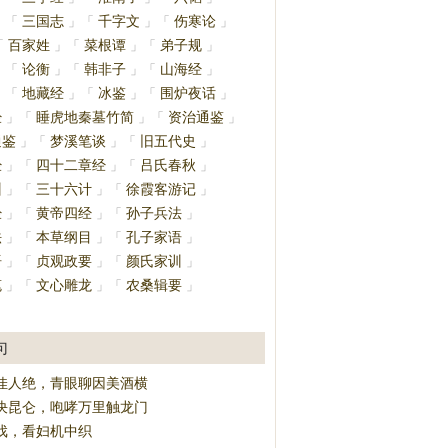
三国志
千字文
伤寒论
」
「
」
「
」
「
」
百家姓
菜根谭
弟子规
「
」
「
」
「
」
论衡
韩非子
山海经
」
「
」
「
」
「
」
地藏经
冰鉴
围炉夜话
」
「
」
「
」
「
」
经
睡虎地秦墓竹简
资治通鉴
」
「
」
「
」
通鉴
梦溪笔谈
旧五代史
」
「
」
「
」
经
四十二章经
吕氏春秋
」
「
」
「
」
训
三十六计
徐霞客游记
」
「
」
「
」
经
黄帝四经
孙子兵法
」
「
」
「
」
法
本草纲目
孔子家语
」
「
」
「
」
语
贞观政要
颜氏家训
」
「
」
「
」
笔
文心雕龙
农桑辑要
」
「
」
「
」
」
句
佳人绝，青眼聊因美酒横
决昆仑，咆哮万里触龙门
戏，看妇机中织