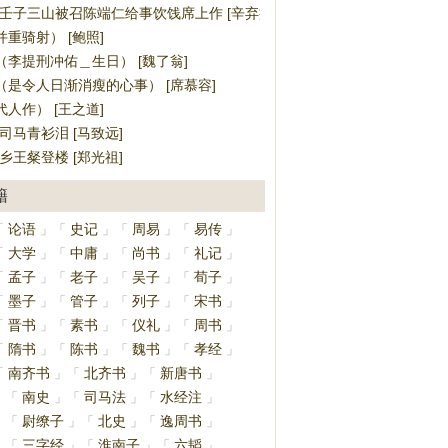
·壬子三山被召陈端仁给事饮饯席上作 [辛弃疾]
重骑射） [鲍照]
（李提刑冲佑＿生日） [魏了翁]
（是令人日渐消瘦的心事） [席慕容]
人作） [王之道]
司马青衫泪 [马致远]
乡王粲登楼 [郑光祖]
籍
论语
史记
周易
易传
「
」
「
」
「
」
「
」
大学
中庸
尚书
礼记
「
」
「
」
「
」
「
」
孟子
老子
吴子
荀子
「
」
「
」
「
」
「
」
墨子
管子
列子
宋书
「
」
「
」
「
」
「
」
晋书
素书
仪礼
周书
「
」
「
」
「
」
「
」
隋书
陈书
魏书
孝经
「
」
「
」
「
」
「
」
南齐书
北齐书
新唐书
「
」
「
」
「
」
南史
司马法
水经注
」
「
」
「
」
「
」
尉缭子
北史
逸周书
」
「
」
「
」
「
」
三字经
淮南子
六韬
」
「
」
「
」
「
」