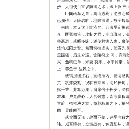
步，太祖使百官议防御之术，淑上议 曰
臣闻函车之兽，离山必毙；绝波之鳞，
已崩殪。天险岩旷，地限深遐，故全魏戢
于来临，本无怵于能济矣。乃者燮定携远
众，匪寇倾沦，攻制之师，空自班散，济
整寡衷，戎昭多昧，遂使栲潞入患，泉伊
烽均咸阳之警。然而切揣虚实，伏匿先 
里踬硋，后先介逼。舍陵衍之 习，竞湍
兴，刍稿已单，米粟 莫系，水宇衿带，
上，养鱼于 丛棘之中。
或谓损缓江右，宽缮淮内。窃谓拯扼闽
荒，犹弗委割。况联被京国，咫尺神甸，
赋千乘，井算万集，肩摩倍于长安，缔袂
农和。户竞战心，人含锐志，皆欲赢粮请
甘辞，招摧决之将，举荐板筑之下，抽登
阙，异能间至。
戎贪而无谋，肆而不整，迷乎向背之次
讳。咸畜愤矣，佥策战矣，称愿影从，谣