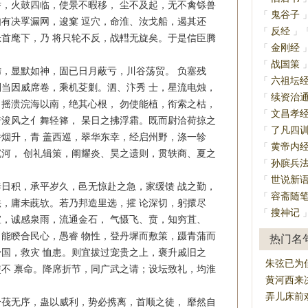
，火鼓四临，使景不暇移， 尘不及起，无不禽铩兽
鬼谷子
「
有决罦漏网，逡窠 逗穴，命淮、汝戈船，遏其还
反经
「
」
首麾下，乃 将只轮不反，战轊无旋矣。于是信臣腾
金刚经
「
战国策
「
显默如神，固已日月蔽亏，川谷荡贸。 负塞残
六祖坛
「
当因威席卷，乘机芟剿。泗、汴秀 士，星流电烛，
续资治
「
摇溃浣海以南，绝其心根， 勿使能植，衔索之枯，
文昌孝
「
浚风之亻舞轻箨， 杲日之拂浮霜。既而尉洽荷掠之
了凡四
「
烟升，青 盖西巡，翠华东幸，经启州野，涤一轸
黄帝内
「
河， 创礼辑策，阐耀炎、昊之遗则，贯轶商、夏之
孙膑兵
「
世说新
「
积，承平岁久，邑无惊赴之急，家缓馈 战之勤，
容斋随
「
，庸未蔇欤。若乃邦造里选，攉 论深切，躬擐尽
搜神记
「
，诚感泉雨，流通金石， 气慑飞、贲，知穷苴、
能睽合民心，愚睿 物性，登丹墀而敷策，蹑青蒲而
热门名
国，救灾 恤患。则宜拔过宠贵之上，褒升戚旧之
朱弦已为
不 禀命。降席折节，同广武之请；设坛致礼，均淮
黄河西来
弄儿床前
无序，蛊以威利，势必携离，首顺之徒， 靡然自