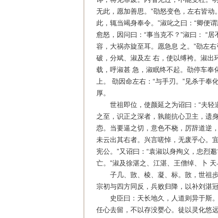
无此，愿加善思。”劭怒变色，左右皆动
此，辄当竭身奉令。”淑叱之曰：“卿便谓
愈怒，因问曰：“事当克不？”淑曰： “
容，大祸亦旋至耳。愿急息 之。”劭左
破，分斌、淑及左 右，使以缚袴。淑出
载，呼淑甚 急，淑眠终不起。劭停车奉
上。 劭因命左右：“与手刃。”见杀于奉
厚。
世祖即位，使颜延之为诏曰：“夫轻道
之至，识正之深者，孰能抗心卫主，遗身
悫。当要逼之切，意色不桡，厉辞道逆，
未云出其右者。兴言嗟悼，无废乎心。宜
宪公。”又诏曰：“袁淑以身殉义，忠烈
亡。”淑及徐湛之、江湛、王僧绰、卜 
子几、敳、棱、凝、标。敳，世祖步兵
宗初与四方同反，兵败归降，以补刘湛
史臣曰：天长地久，人道则异于斯。蕣
任心去留，不以存没婴心。徒以灵化悠远