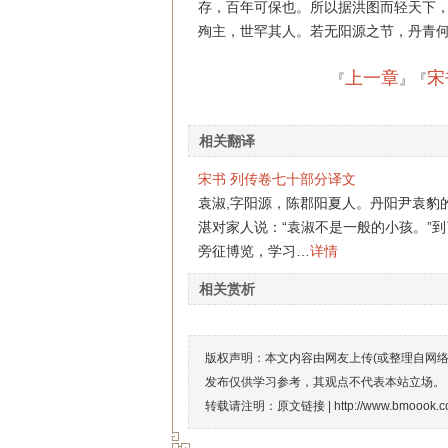
存，百年可保也。所以据洪图而轻天下，
殉主，世罕其人。若无阳源之节，丹青
上一章
宋
『
』『
相关翻译
宋书 列传卷七十部分译文
袁淑,字阳源，陈郡阳夏人。丹阳尹袁豹
湛对家人说：“袁淑不是一般的小孩。”
旁征博览，学习…
详情
相关赏析
版权声明：本文内容由网友上传(或整理自网
发布仅供学习参考，其观点不代表本站立场。
转载请注明：原文链接 |
http://www.bmoook.c