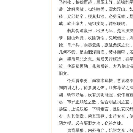
马衔枚，桧稽而起，晨压未阵，旌噪乱举
詟，冰解雾散，扫洗哨类，漂卤浮山。如
径，兗部劲卒，梗其归涂。必剪元雄，悬
威，武士缮力，缇组接阴，鞞柝联响。
若其伪遁羸张，出没无际，楚言汉旆，
孽，阻山烬党，收险窃命，凭城借土，则
徐、阜严兵，雨凑云集，蹶乱桑溪之北，
几何不蠹。是由涸泽而渔，焚林而狩，若
余，望吊网悲之鬼。然后天行枢运，猋举
策，俾高阙再勒，燕然后铭。方乃奠山沉
旧文。
今众贾拳勇，而将术疏怯，意者稔泰日
阙阅训之礼，简参属之饰，且亦荐采之法
幽，斩带寻远，设有沉明能照，俊伟自宣
起，审邪正顺逆之数，达昏明益损之宜，
扬谋，上说辰鉴，下弭素言，足以安民纾
右，别其旂章，荣其班禄，出得专誉，使
阴之授。必有要盟之功，窃符之捷。
夷裔暴狠，内外侮弃，始附之众，分茷