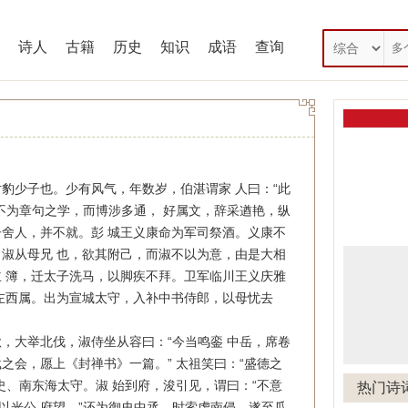
诗人
古籍
历史
知识
成语
查询
少子也。少有风气，年数岁，伯湛谓家 人曰：“此
不为章句之学，而博涉多通， 好属文，辞采遒艳，纵
舍人，并不就。彭 城王义康命为军司祭酒。义康不
淑从母兄 也，欲其附己，而淑不以为意，由是大相
 簿，迁太子洗马，以脚疾不拜。卫军临川王义庆雅
左西属。出为宣城太守，入补中书侍郎，以母忧去
大举北伐，淑侍坐从容曰：“今当鸣銮 中岳，席卷
之会，愿上《封禅书》一篇。” 太祖笑曰：“盛德之
史、南东海太守。淑 始到府，浚引见，谓曰：“不意
热门诗
以光公 府望。”还为御史中丞。时索虏南侵，遂至瓜