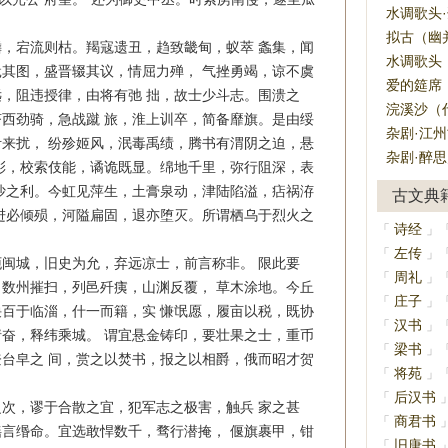
水调歌头
：
拟古（幽并
宕流则枯。羯寇遗丑，趋致畿甸，蚁萃 螽集，闻
水调歌头
其图，盛晋辍其议，情屈力殚， 气挫勇竭，谅不虞
爱的筵席
，阻违授律，由将有弛 拙，故士少斗志。围溃之
浣溪沙（代
西劲骑，急战蹴 旅，淮上训卒，简备靡旗。是由绥
杂剧·江州
来扰， 纷殄姬风，泯毒禹绩，腾书有渭阴之迫，悬
杂剧·醉思
彰，校索伎能，谲诡既显。绵地千里，弥行阻深，表
沙之利。今虹见萍生，土膏泉动，津陆陷溢，痁祸洊
古文典
进必倾殒，河隘扁固，退亦堕灭。所谓栖乌于烈火之
诗经
「
」
左传
「
」
城，旧史为允，弃远凉士，前言称非。 限此要
周礼
「
」
数州摧扫，列邑歼痍，山渊反覆， 草木涂地。今丘
庄子
「
」
百于临淄，什一而籍，实 慊氓愿，履亩以税，既协
汉书
「
」
奋，释纬乘城。 谓宜悬金铸印，要壮果之士，重币
梁书
「
」
台皁之 间，赏之以焚书，报之以相爵，俄而昭才贺
将苑
「
」
后汉书
「
，谬于合散之宜，犯军志之极害，触兵 家之甚
商君书
「
言缗命。宜选敢悍数千，骛行潜掩， 偃旗裹甲，钳
旧唐书
「