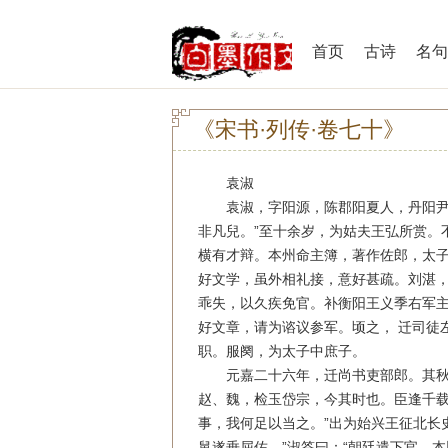
首页
古诗
名句
《宋书·列传·卷七十》
袁淑
袁淑，字阳源，陈郡阳夏人，丹阳尹豹
非凡兒。”至十余岁，为姑夫王弘所赏。
横有才辩。本州命主簿，著作佐郎，太子
好文学，虽外相礼接，意好甚疏。刘湛，
乖失，以久疾免官。补衡阳王义季右军主
好文章，请为谘议参军。顷之， 迁司徒
职。服阕，为太子中庶子。
元嘉二十六年，迁尚书吏部郎。其秋，
赵、魏，检玉岱宗，今其时也。臣逢千载
事，我何足以当之。”出为始兴王征北长
舅遂垂屈佐。”淑答曰：“朝廷遣下官，本