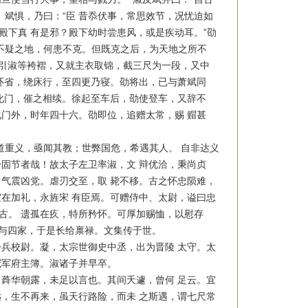
。斌惧，乃曰：“臣 昔忝伏事，常思效节，况忧迫如
殿下真 有是邪？殿下幼时尝患风，或是疾动耳。”劭
居不疑之地，何患不克。但既克之后，为天地之所不
右引淑等袴褶，又就主衣取锦，截三尺为一段，又中
环省，绕床行，至四更乃寝。劭将出，已与萧斌同
化门，催之相续。徐起至车后，劭使登车，又辞不
化门外，时年四十六。劭即位，追赠太常，赐 赗甚
重义，亟闻其教；世弊国危，希遇其人。 自非达义
固节者哉！故太子左卫率淑，文 辩优洽，秉尚贞
气震凶党。虐刃交至，取 毙不移。古之怀忠陨难，
在加礼，永旌宋 有臣焉。可赠侍中、太尉，谥曰忠
邈古。 遗孤在疚，特所矜怀。可厚加赐恤，以慰存
天与四家，于是长给禀禄。文集传于世。
校尉。凝，太宗世御史中丞，出为晋陵 太守。太
冠军府主簿。淑诸子并早卒。
华朝露，未足以言也。其间夭遽，曾何 足云。宜
，生不再来，虽天行路险，而未 之斯遇，谓七尺常