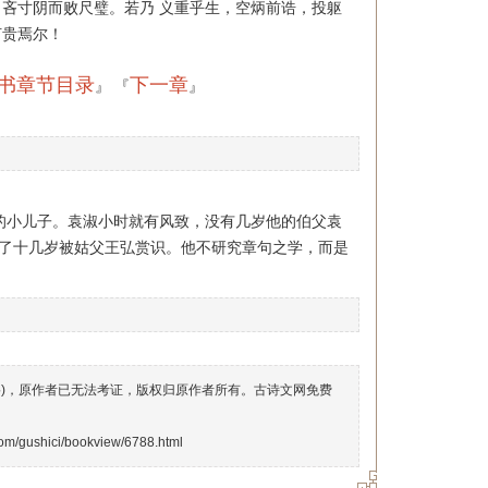
吝寸阴而败尺璧。若乃 义重乎生，空炳前诰，投躯
何贵焉尔！
书章节目录
下一章
』 『
』
的小儿子。袁淑小时就有风致，没有几岁他的伯父袁
到了十几岁被姑父王弘赏识。他不研究章句之学，而是
络)，原作者已无法考证，版权归原作者所有。古诗文网免费
om/gushici/bookview/6788.html