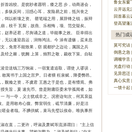
鲁女东窗
折首凶狡。是犹眇者愿明，痿之思 步，动商遄会，
云开远见
，多纵反间，汨惑心耳， 发险易之前，抵兴丧之
回首暮云
，饵以析壤之资。 罄笔端之用，展辞锋之锐，振辩
登高望蓬
崩，枝干 瓦裂，故燕、乐相悔，项、范交疑矣。
赵养还君，尽舆诵之道，毕能事之效。 臣幸得出
热门成
，无以逢迎昌运，润饰鸿法。今 涂有遗镞，虿未息
莫可究诘 [mò
文，免胄不能致果，窃 观都护之边论，属国之兵
倒悬之急 [dà
及经之棘，犹阙 上算，烛郛之敬，裁收下策。自耻
调嘴学舌 [ti
。
光盘行动 [g
尝送钱三万饷淑，一宿复遣追取，谓使 人谬误，
见异思迁 [jià
，敢寓书于上国之宫尹。日者猥 枉泉赋，降委弊邑。
真心实意 [zh
，觐飨之资，不虞君 王惠之于是也，是有懵焉。弗
一馈十起 [yī
授失旨，爰 速先币。曾是附庸臣委末学孤闻者，如
一 与一夺，义士犹或非之。况密迩旬次，何其裒益
政。是用敢布心腹。弊室弱生，砥节清廉，好是洁
夫嗟金者哉。不腆供赋，束马先璧以俟命。唯执事所
在直，二更许，呼淑及萧斌等流涕谓曰： “主上信
旦便当行大事，望相与戮力。” 淑及斌并曰：“自古