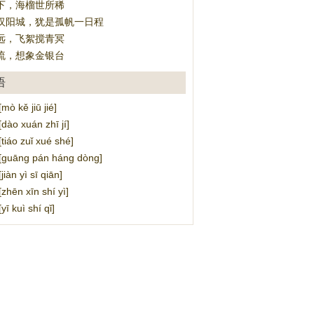
下，海榴世所稀
汉阳城，犹是孤帆一日程
远，飞絮搅青冥
流，想象金银台
语
 kě jiū jié]
o xuán zhī jí]
áo zuǐ xué shé]
uāng pán háng dòng]
n yì sī qiān]
ēn xīn shí yì]
 kuì shí qǐ]