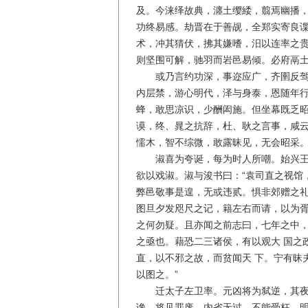
及。今涞绎故典，瀍土缨緌，翦焉幽播，
功终易感。劫晋在于善觇，全郑实寄良谍
术，冲其猜伏，拂其嫌嗜，汨以连率之贵
则坚围可解，驰羽而岩邑易倾。必府鬲土
或乃言约功深，事迩应广，齐圉反驾，
内层禁，游心明代，泽与身泰，恩随年行
蜂，敢思凉识，少酬闳施。但坐幕既乏昭
谟，终、晁之抗辞，杜、耿之言事，咸云
懦木，智不综微，敢露昧见，无会昭采
淑喜为夸诞，每为时人所嘲。始兴王浚
欲以戏淑。淑与浚书曰：“袁司直之视馆
弊邑敬事是遑，无或违贰。惧非郊赠之礼
图旦夕发咫尺之记，籍左右而请，以为胥
之何勿疑。且亦闻之前志曰，七年之中，
之亟也。藉恐二三诸侯，有以观大 国之
直，以不邪之故，而贫闻天 下。宁有昧
以图之。”
迁太子左卫率。元凶将为弑逆，其夜淑
谗，将见罪废。内省无过，不能受枉。明