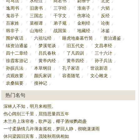
司马法
水经注
商君书
尉缭子
北史
「
」
「
」
「
」
「
」
「
」
逸周书
旧唐书
三字经
淮南子
六韬
「
」
「
」
「
」
「
」
「
」
鬼谷子
三国志
千字文
伤寒论
反经
「
」
「
」
「
」
「
」
「
」
百家姓
菜根谭
弟子规
金刚经
论衡
「
」
「
」
「
」
「
」
「
」
韩非子
山海经
战国策
地藏经
冰鉴
「
」
「
」
「
」
「
」
「
」
围炉夜话
六祖坛经
睡虎地秦墓竹简
资治通鉴
「
」
「
」
「
」
「
」
续资治通鉴
梦溪笔谈
旧五代史
文昌孝经
「
」
「
」
「
」
「
」
四十二章经
吕氏春秋
了凡四训
三十六计
「
」
「
」
「
」
「
」
徐霞客游记
黄帝内经
黄帝四经
孙子兵法
「
」
「
」
「
」
「
」
孙膑兵法
本草纲目
孔子家语
世说新语
「
」
「
」
「
」
「
」
贞观政要
颜氏家训
容斋随笔
文心雕龙
「
」
「
」
「
」
「
」
农桑辑要
搜神记
「
」
「
」
热门名句
深林人不知，明月来相照。
伤心阔别三千里，屈指思量四五年
木兰舟上珠帘卷，歌声远，椰子酒倾鹦鹉盏
一寸柔肠情几许薄衾孤枕，梦回人静，彻晓潇潇雨
休问梁园旧宾客，茂陵秋雨病相如