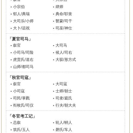
小宗伯
肆师
郁人/典瑞
典命/职丧
大司乐/小师
瞽蒙/司干
大卜/诅祝
司巫/神仕
「夏官司马」
叙官
大司马
小司马/司险
候人/司右
虎贲氏/道右
大驭/形方式
山师/都司马
「秋官司寇」
叙官
大司寇
小司寇
士师/朝士
司民/掌戮
司隶/庭氏
衔枚氏/司仪
行夫/朝大夫
「冬官考工记」
总叙
轮人/輈人
筑氏/玉人
磬氏/车人