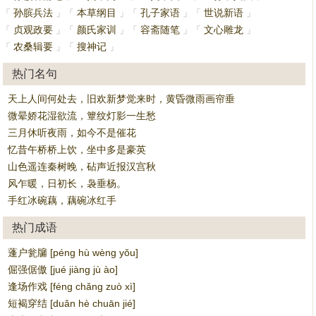
孙膑兵法
本草纲目
孔子家语
世说新语
「
」
「
」
「
」
「
」
贞观政要
颜氏家训
容斋随笔
文心雕龙
「
」
「
」
「
」
「
」
农桑辑要
搜神记
「
」
「
」
热门名句
天上人间何处去，旧欢新梦觉来时，黄昏微雨画帘垂
微晕娇花湿欲流，簟纹灯影一生愁
三月休听夜雨，如今不是催花
忆昔午桥桥上饮，坐中多是豪英
山色遥连秦树晚，砧声近报汉宫秋
风乍暖，日初长，袅垂杨。
手红冰碗藕，藕碗冰红手
热门成语
蓬户瓮牖 [péng hù wèng yǒu]
倔强倨傲 [jué jiàng jù ào]
逢场作戏 [féng chǎng zuò xì]
短褐穿结 [duǎn hè chuān jié]