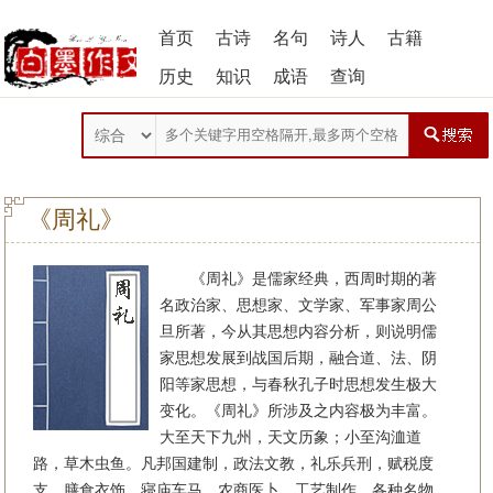
首页
古诗
名句
诗人
古籍
历史
知识
成语
查询
《周礼》
《周礼》是儒家经典，西周时期的著
名政治家、思想家、文学家、军事家周公
旦所著，今从其思想内容分析，则说明儒
家思想发展到战国后期，融合道、法、阴
阳等家思想，与春秋孔子时思想发生极大
变化。《周礼》所涉及之内容极为丰富。
大至天下九州，天文历象；小至沟洫道
路，草木虫鱼。凡邦国建制，政法文教，礼乐兵刑，赋税度
支，膳食衣饰，寝庙车马，农商医卜，工艺制作，各种名物、