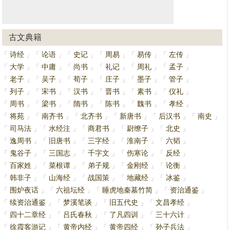
古文典籍
诗经
论语
史记
周易
易传
左传
「
」
「
」
「
」
「
」
「
」
「
」
大学
中庸
尚书
礼记
周礼
孟子
「
」
「
」
「
」
「
」
「
」
「
」
老子
吴子
荀子
庄子
墨子
管子
「
」
「
」
「
」
「
」
「
」
「
」
列子
宋书
汉书
晋书
素书
仪礼
「
」
「
」
「
」
「
」
「
」
「
」
周书
梁书
隋书
陈书
魏书
孝经
「
」
「
」
「
」
「
」
「
」
「
」
将苑
南齐书
北齐书
新唐书
后汉书
南史
「
」
「
」
「
」
「
」
「
」
「
」
司马法
水经注
商君书
尉缭子
北史
「
」
「
」
「
」
「
」
「
」
逸周书
旧唐书
三字经
淮南子
六韬
「
」
「
」
「
」
「
」
「
」
鬼谷子
三国志
千字文
伤寒论
反经
「
」
「
」
「
」
「
」
「
」
百家姓
菜根谭
弟子规
金刚经
论衡
「
」
「
」
「
」
「
」
「
」
韩非子
山海经
战国策
地藏经
冰鉴
「
」
「
」
「
」
「
」
「
」
围炉夜话
六祖坛经
睡虎地秦墓竹简
资治通鉴
「
」
「
」
「
」
「
」
续资治通鉴
梦溪笔谈
旧五代史
文昌孝经
「
」
「
」
「
」
「
」
四十二章经
吕氏春秋
了凡四训
三十六计
「
」
「
」
「
」
「
」
徐霞客游记
黄帝内经
黄帝四经
孙子兵法
「
」
「
」
「
」
「
」