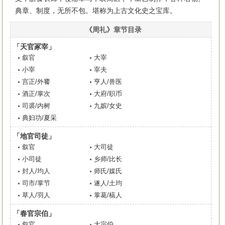
典章、制度，无所不包。堪称为上古文化史之宝库。
《周礼》章节目录
「天官冢宰」
叙官
大宰
小宰
宰夫
宫正/外饔
亨人/兽医
酒正/掌次
大府/职币
司裘/内树
九嫔/女史
典妇功/夏采
「地官司徒」
叙官
大司徒
小司徒
乡师/比长
封人/均人
师氏/媒氏
司市/掌节
遂人/土均
草人/羽人
掌葛/槁人
「春官宗伯」
叙官
大宗伯