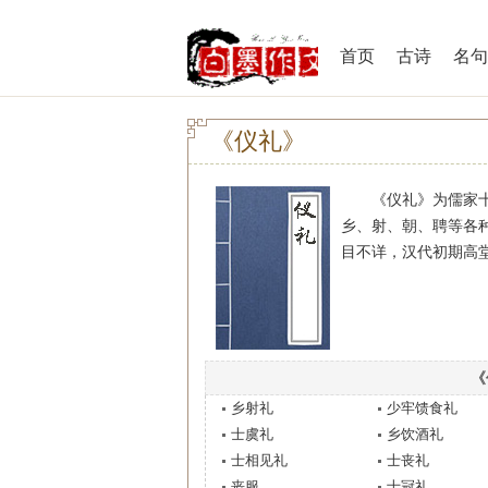
首页
古诗
名句
《仪礼》
《仪礼》为儒家十三
乡、射、朝、聘等各
目不详，汉代初期高堂
《
乡射礼
少牢馈食礼
士虞礼
乡饮酒礼
士相见礼
士丧礼
丧服
士冠礼