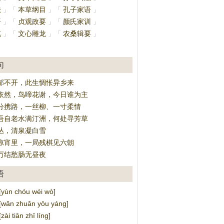
法
本草纲目
孔子家语
」
「
」
「
」
语
贞观政要
颜氏家训
」
「
」
「
」
笔
文心雕龙
农桑辑要
」
「
」
「
」
」
句
郁不开，此生惆怅异乡来
依然，鸟啼花谢，今日谁为主
分携路，一丝柳、一寸柔情
吾自老水满汀洲，何处寻芳草
丛，清泉凝白雪
凉宵里，一局残棋见六朝
万结愁肠无昼夜
语
ùn chóu wéi wò]
ǎn zhuǎn yōu yáng]
 tiān zhī líng]