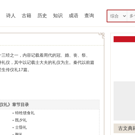
诗人
古籍
历史
知识
成语
查询
经之一，内容记载着周代的冠、婚、丧、祭、
种礼仪，其中以记载士大夫的礼仪为主。秦代以前篇
生传仪礼17篇。
仪礼》章节目录
特牲馈食礼
既夕礼
士昏礼
古文典
觐礼