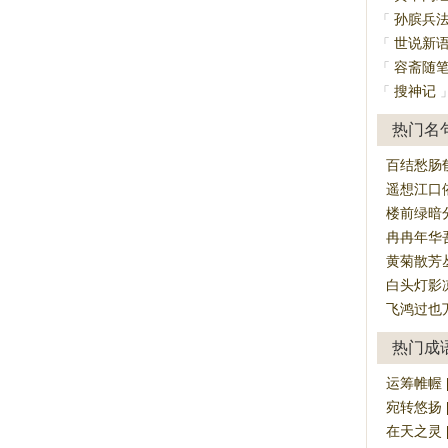
孙膑兵
「
世说新
「
容斋随
「
搜神记
「
热门名
百结愁肠
遥想江口
楼前绿暗
冉冉年华
黄菊散芳
白头灯影
飞鸿过也
热门成
运筹帷幄 [y
宛转悠扬 [w
在天之灵 [zài