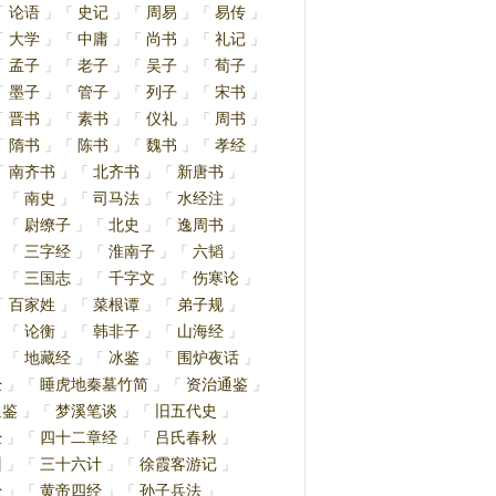
论语
史记
周易
易传
「
」
「
」
「
」
「
」
大学
中庸
尚书
礼记
「
」
「
」
「
」
「
」
孟子
老子
吴子
荀子
「
」
「
」
「
」
「
」
墨子
管子
列子
宋书
「
」
「
」
「
」
「
」
晋书
素书
仪礼
周书
「
」
「
」
「
」
「
」
隋书
陈书
魏书
孝经
「
」
「
」
「
」
「
」
南齐书
北齐书
新唐书
「
」
「
」
「
」
南史
司马法
水经注
」
「
」
「
」
「
」
尉缭子
北史
逸周书
」
「
」
「
」
「
」
三字经
淮南子
六韬
」
「
」
「
」
「
」
三国志
千字文
伤寒论
」
「
」
「
」
「
」
百家姓
菜根谭
弟子规
「
」
「
」
「
」
论衡
韩非子
山海经
」
「
」
「
」
「
」
地藏经
冰鉴
围炉夜话
」
「
」
「
」
「
」
经
睡虎地秦墓竹简
资治通鉴
」
「
」
「
」
通鉴
梦溪笔谈
旧五代史
」
「
」
「
」
经
四十二章经
吕氏春秋
」
「
」
「
」
训
三十六计
徐霞客游记
」
「
」
「
」
经
黄帝四经
孙子兵法
」
「
」
「
」