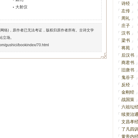
诗经
「
」
大射仪
左传
「
」
周礼
「
」
庄子
「
」
自网络)，原作者已无法考证，版权归原作者所有。古诗文学
汉书
「
」
站立场。
梁书
「
」
om/gushici/bookindex/70.html
将苑
「
」
后汉书
「
商君书
「
旧唐书
「
鬼谷子
「
反经
「
」
金刚经
「
战国策
「
六祖坛
「
续资治
「
文昌孝
「
了凡四
「
黄帝内
「