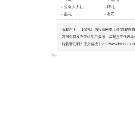
公食大夫礼
聘礼
燕礼
有司
版权声明：【仪礼】内容由网友上传(或整理
习网免费发布仅供学习参考，其观点不代表本
转载请注明：原文链接 |
http://www.bmoook.c