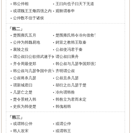
韩公仲相
王曰向也子曰天下无道
或谓魏王王儆四强之内
观鞅谓春申
公仲数不信于诸侯
「韩二」
楚围雍氏五月
楚围雍氏韩令冷向借救于秦
公仲为韩魏易地
錡宣之教韩王取秦
襄陵之役
公叔使冯君于秦
谓公叔曰公欲得武遂于秦
谓公叔曰乘舟
齐令周最使郑
韩公叔与几瑟争国郑强为楚王使于韩
韩公叔与几瑟争国中庶子强谓太子
齐明谓公叔
公叔将杀几瑟
公叔且杀几瑟
谓新城君曰
胡衍之出几瑟于楚
几瑟亡之楚
冷向谓韩咎
楚令景鲤入韩
韩咎立为君而未定
史疾为韩使楚
韩傀相韩
「韩三」
或谓韩公仲
或谓公仲
韩人攻宋
或谓韩王