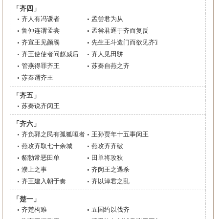
「齐四」
齐人有冯谖者
孟尝君为从
鲁仲连谓孟尝
孟尝君逐于齐而复反
齐宣王见颜斶
先生王斗造门而欲见齐宣王
齐王使使者问赵威后
齐人见田骈
管燕得罪齐王
苏秦自燕之齐
苏秦谓齐王
「齐五」
苏秦说齐闵王
「齐六」
齐负郭之民有孤狐咺者
王孙贾年十五事闵王
燕攻齐取七十余城
燕攻齐齐破
貂勃常恶田单
田单将攻狄
濮上之事
齐闵王之遇杀
齐王建入朝于奏
齐以淖君之乱
「楚一」
齐楚构难
五国约以伐齐