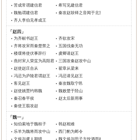
苦成常谓建信君
希写见建信君
魏勉谓建信君
秦攻赵鼓铎之音闻于北堂
齐人李伯见孝成王
「赵四」
为齐献书赵王
齐欲攻宋
齐将攻宋而秦楚禁之
五国伐秦无功
楼缓将使伏事辞行
虞卿请赵王
燕封宋人荣蚠为高阳君
三国攻秦赵攻中山
赵使赵庄合从
翟章从梁来
冯忌为庐陵君谓赵王
冯忌请见赵王
客见赵王
秦攻魏取宁邑
赵使姚贾约韩魏
魏败楚于陉山
秦召春平侯
赵太后新用事
秦使王翦攻赵
「魏一」
知伯索地于魏桓子
韩赵相难
乐羊为魏将而攻中山
西门豹为邺令
文侯与虞人期猎
魏文侯与田子方饮酒而称乐