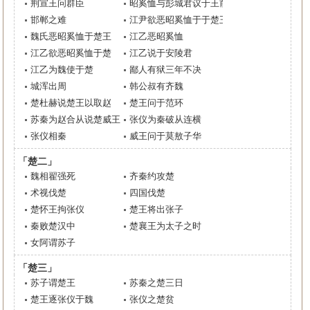
荆宣王问群臣
昭奚恤与彭城君议于王前
邯郸之难
江尹欲恶昭奚恤于于楚王
魏氏恶昭奚恤于楚王
江乙恶昭奚恤
江乙欲恶昭奚恤于楚
江乙说于安陵君
江乙为魏使于楚
鄙人有狱三年不决
城浑出周
韩公叔有齐魏
楚杜赫说楚王以取赵
楚王问于范环
苏秦为赵合从说楚威王
张仪为秦破从连横
张仪相秦
威王问于莫敖子华
「楚二」
魏相翟强死
齐秦约攻楚
术视伐楚
四国伐楚
楚怀王拘张仪
楚王将出张子
秦败楚汉中
楚襄王为太子之时
女阿谓苏子
「楚三」
苏子谓楚王
苏秦之楚三日
楚王逐张仪于魏
张仪之楚贫