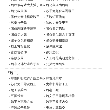
魏武侯与诸大夫浮于西河
魏公叔痤为魏将
魏公叔痤病
苏子为赵合从说魏王
张仪为秦连横说魏王
齐魏约而伐楚
苏秦拘于魏
陈轸为秦使于齐
张仪恶陈轸于魏王
张仪欲穷陈轸
张仪走之魏
张仪欲以魏合于秦韩
张子仪以秦相魏
张仪欲并相秦魏
魏王将相张仪
楚许魏六城
张仪告公仲
徐州之役
秦败东周
齐王将见燕赵楚之相于卫
魏令公孙衍请和于秦
公孙衍为魏将
「魏二」
犀首田盼欲得齐魏之兵以伐赵
犀首见梁君
苏代为田需说魏王
史举非犀首于王
楚王攻梁南
魏惠王死
五国伐秦
魏文子田需周宵相善
魏王令惠施之楚
魏惠王起境内众
齐魏战于马陵
惠施为韩魏交