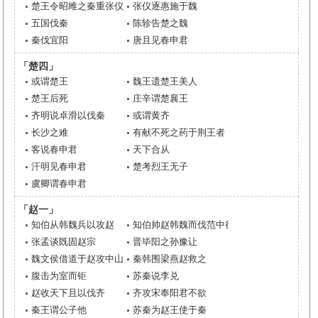
楚王令昭雎之秦重张仪
张仪逐惠施于魏
五国伐秦
陈轸告楚之魏
秦伐宜阳
唐且见春申君
「楚四」
或谓楚王
魏王遗楚王美人
楚王后死
庄辛谓楚襄王
齐明说卓滑以伐秦
或谓黄齐
长沙之难
有献不死之药于荆王者
客说春申君
天下合从
汗明见春申君
楚考烈王无子
虞卿谓春申君
「赵一」
知伯从韩魏兵以攻赵
知伯帅赵韩魏而伐范中行氏
张孟谈既固赵宗
晋毕阳之孙豫让
魏文侯借道于赵攻中山
秦韩围梁燕赵救之
腹击为室而钜
苏秦说李兑
赵收天下且以伐齐
齐攻宋奉阳君不欲
秦王谓公子他
苏秦为赵王使于秦