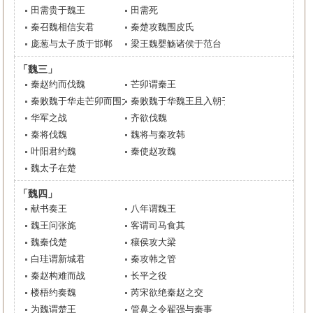
田需贵于魏王
田需死
秦召魏相信安君
秦楚攻魏围皮氏
庞葱与太子质于邯郸
梁王魏婴觞诸侯于范台
「魏三」
秦赵约而伐魏
芒卯谓秦王
秦败魏于华走芒卯而围大梁
秦败魏于华魏王且入朝于秦
华军之战
齐欲伐魏
秦将伐魏
魏将与秦攻韩
叶阳君约魏
秦使赵攻魏
魏太子在楚
「魏四」
献书奏王
八年谓魏王
魏王问张旄
客谓司马食其
魏秦伐楚
穰侯攻大梁
白珪谓新城君
秦攻韩之管
秦赵构难而战
长平之役
楼梧约奏魏
芮宋欲绝秦赵之交
为魏谓楚王
管鼻之令翟强与秦事