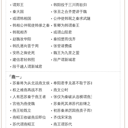
谓郑王
韩阳役于三川而欲归
秦大国
张丑之合齐楚讲于魏
或谓韩相国
公仲使韩珉之秦求武隧
韩相公仲珉使韩侈之秦
客卿为韩谓秦王
韩珉相齐
或谓山阳君
赵魏攻华阳
秦招楚而伐齐
韩氏逐向晋于周
张登请费緤
安邑之御史死
魏王为九里之盟
建信君轻韩熙
段产谓新城君
段干越人谓新城君
「燕一」
苏秦将为从北说燕文侯
奉阳君李兑甚不取于苏秦
权之难燕再战不胜
燕文公时
人有恶苏秦于燕王者
张仪为秦破从连横谓燕王
宫他为燕使魏
苏秦死其弟苏代欲继之
燕王哙既立
初苏秦弟厉因燕质子而求见齐王
燕昭王收破燕后即位
齐伐宋宋急
苏代谓燕昭王
燕王谓苏代