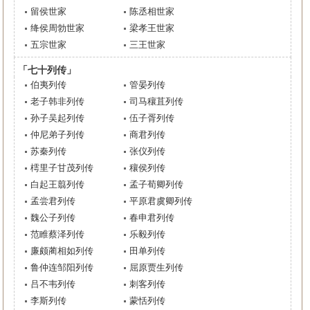
留侯世家
陈丞相世家
绛侯周勃世家
梁孝王世家
五宗世家
三王世家
「七十列传」
伯夷列传
管晏列传
老子韩非列传
司马穰苴列传
孙子吴起列传
伍子胥列传
仲尼弟子列传
商君列传
苏秦列传
张仪列传
樗里子甘茂列传
穰侯列传
白起王翦列传
孟子荀卿列传
孟尝君列传
平原君虞卿列传
魏公子列传
春申君列传
范睢蔡泽列传
乐毅列传
廉颇蔺相如列传
田单列传
鲁仲连邹阳列传
屈原贾生列传
吕不韦列传
刺客列传
李斯列传
蒙恬列传