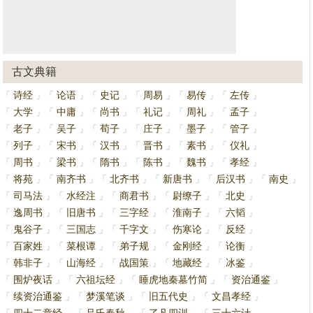
古文典籍
诗经
论语
史记
周易
易传
左传
「
」
「
」
「
」
「
」
「
」
「
」
大学
中庸
尚书
礼记
周礼
孟子
「
」
「
」
「
」
「
」
「
」
「
」
老子
吴子
荀子
庄子
墨子
管子
「
」
「
」
「
」
「
」
「
」
「
」
列子
宋书
汉书
晋书
素书
仪礼
「
」
「
」
「
」
「
」
「
」
「
」
周书
梁书
隋书
陈书
魏书
孝经
「
」
「
」
「
」
「
」
「
」
「
」
将苑
南齐书
北齐书
新唐书
后汉书
南史
「
」
「
」
「
」
「
」
「
」
「
」
司马法
水经注
商君书
尉缭子
北史
「
」
「
」
「
」
「
」
「
」
逸周书
旧唐书
三字经
淮南子
六韬
「
」
「
」
「
」
「
」
「
」
鬼谷子
三国志
千字文
伤寒论
反经
「
」
「
」
「
」
「
」
「
」
百家姓
菜根谭
弟子规
金刚经
论衡
「
」
「
」
「
」
「
」
「
」
韩非子
山海经
战国策
地藏经
冰鉴
「
」
「
」
「
」
「
」
「
」
围炉夜话
六祖坛经
睡虎地秦墓竹简
资治通鉴
「
」
「
」
「
」
「
」
续资治通鉴
梦溪笔谈
旧五代史
文昌孝经
「
」
「
」
「
」
「
」