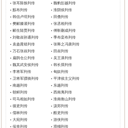
张耳陈馀列传
魏豹彭越列传
黥布列传
淮阴侯列传
韩信卢绾列传
田儋列传
樊郦滕灌列传
张丞相列传
郦生陆贾列传
傅靳蒯成列传
刘敬叔孙通列传
季布栾布列传
袁盎晁错列传
张释之冯唐列传
万石张叔列传
田叔列传
扁鹊仓公列传
吴王濞列传
魏其武安侯列传
韩长孺列传
李将军列传
匈奴列传
卫将军骠骑列传
平津侯主父列传
南越列传
东越列传
朝鲜列传
西南夷列传
司马相如列传
淮南衡山列传
循吏列传
汲郑列传
儒林列传
酷吏列传
大宛列传
游侠列传
佞幸列传
滑稽列传