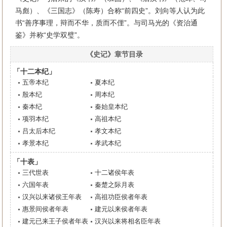
马彪）、《三国志》（陈寿）合称“前四史”。刘向等人认为此
书“善序事理，辩而不华，质而不俚”。与司马光的《资治通
鉴》并称“史学双璧”。
《史记》章节目录
「十二本纪」
五帝本纪
夏本纪
殷本纪
周本纪
秦本纪
秦始皇本纪
项羽本纪
高祖本纪
吕太后本纪
孝文本纪
孝景本纪
孝武本纪
「十表」
三代世表
十二诸侯年表
六国年表
秦楚之际月表
汉兴以来诸侯王年表
高祖功臣侯者年表
惠景间侯者年表
建元以来侯者年表
建元已来王子侯者年表
汉兴以来将相名臣年表