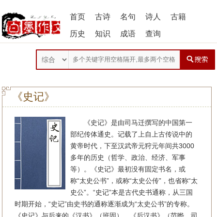
首页
古诗
名句
诗人
古籍
历史
知识
成语
查询
《史记》
《史记》是由司马迁撰写的中国第一
部纪传体通史。记载了上自上古传说中的
黄帝时代，下至汉武帝元狩元年间共3000
多年的历史（哲学、政治、经济、军事
等）。《史记》最初没有固定书名，或
称“太史公书”，或称“太史公传”，也省称“太
史公”。“史记”本是古代史书通称，从三国
时期开始，“史记”由史书的通称逐渐成为“太史公书”的专称。
《史记》与后来的《汉书》（班固）、《后汉书》（范晔、司