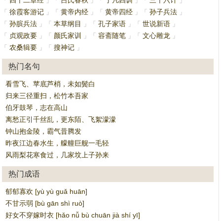
四十二章经
吕氏春秋
了凡四训
三十六计
「
」
「
」
「
」
「
」
徐霞客游记
黄帝内经
黄帝四经
孙子兵法
「
」
「
」
「
」
「
」
孙膑兵法
本草纲目
孔子家语
世说新语
「
」
「
」
「
」
「
」
贞观政要
颜氏家训
容斋随笔
文心雕龙
「
」
「
」
「
」
「
」
农桑辑要
搜神记
「
」
「
」
热门名句
看雪飞、苹底芦梢，未如鬓白
归来三径重扫，松竹本吾家
伯牙鼓琴，志在高山
离愁正引千丝乱，更东陌、飞絮濛濛
钟山抱金陵，霸气昔腾发
昨夜江边春水生，艨艟巨舰一毛轻
风雨梨花寒食过，几家坟上子孙来
热门成语
郁郁寡欢 [yù yù guǎ huān]
不甘示弱 [bù gān shì ruò]
好女不穿嫁时衣 [hǎo nǚ bù chuān jià shí yī]